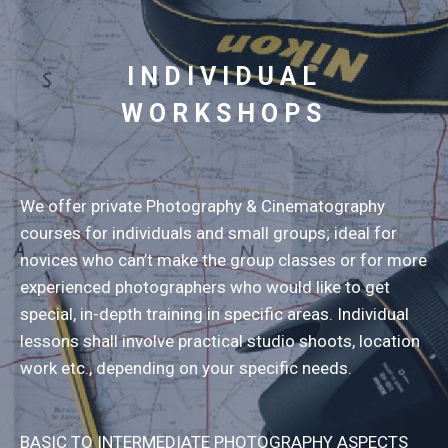
INDIVIDUAL
WORKSHOPS
We offer private Photography & Cinematography
courses for individuals and small groups; ideal for
novices who can’t make the group classes or for more
experienced photographers who would like to get
special, in-depth training in specific areas. Individual
lessons shall involve practical studio shoots, location
work etc., depending on your specific needs.
BASIC TO INTERMEDIATE PHOTOGRAPHY ASPECTS