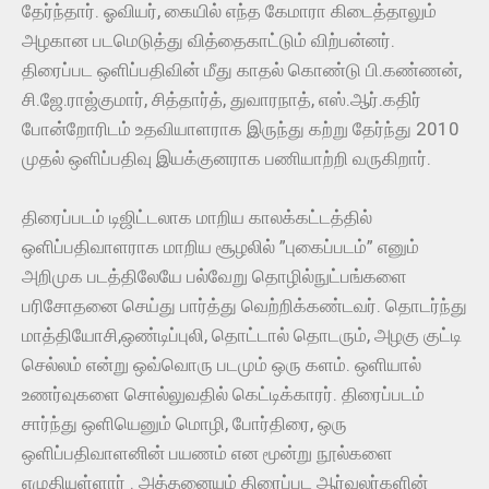
தேர்ந்தார். ஓவியர், கையில் எந்த கேமாரா கிடைத்தாலும்
அழகான படமெடுத்து வித்தைகாட்டும் விற்பன்னர்.
திரைப்பட ஒளிப்பதிவின் மீது காதல் கொண்டு பி.கண்ணன்,
சி.ஜே.ராஜ்குமார், சித்தார்த், துவாரநாத், எஸ்.ஆர்.கதிர்
போன்றோரிடம் உதவியாளராக இருந்து கற்று தேர்ந்து 2010
முதல் ஒளிப்பதிவு இயக்குனராக பணியாற்றி வருகிறார்.
திரைப்படம் டிஜிட்டலாக மாறிய காலக்கட்டத்தில்
ஒளிப்பதிவாளராக மாறிய சூழலில் ”புகைப்படம்” எனும்
அறிமுக படத்திலேயே பல்வேறு தொழில்நுட்பங்களை
பரிசோதனை செய்து பார்த்து வெற்றிக்கண்டவர். தொடர்ந்து
மாத்தியோசி,ஒண்டிப்புலி, தொட்டால் தொடரும், அழகு குட்டி
செல்லம் என்று ஒவ்வொரு படமும் ஒரு களம். ஒளியால்
உணர்வுகளை சொல்லுவதில் கெட்டிக்காரர். திரைப்படம்
சார்ந்து ஒளியெனும் மொழி, போர்திரை, ஒரு
ஒளிப்பதிவாளனின் பயணம் என மூன்று நூல்களை
எழுதியுள்ளார் . அத்தனையும் திரைப்பட ஆர்வலர்களின்