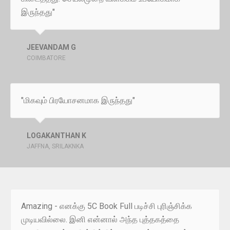
இருந்தது"
JEEVANDAM G
COIMBATORE
"மிகவும் பிரயோசனமாக இருந்தது"
LOGAKANTHAN K
JAFFNA, SRILAKNKA
Amazing - எனக்கு 5C Book Full படிச்சி புரிஞ்சிக்க
முடியவில்லை. இனி என்னால் அந்த புத்தகத்தை