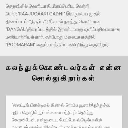
தெலுங்கில் வெளியாகி மிகப்பெரிய வெற்றி
பெற்ற"RAAJUGAARI GADHI" இவருடைய முதல்
திரைப்படம் ஆகும். அமீர்கான் நடித்து வெளியான
"DANGAL"திரைப்படத்தில் இரண்டாவது ஒளிப்பதிவாளராக
பணியாற்றியுள்ளார். தற்போது மலையாளத்தில்
"POOMARAM" எனும் படத்தில் பணிபுரிந்து வருகிறார்.
கலந்துக்கொண்டவர்கள் என்ன
சொல்லுகிறார்கள்
"லைட்டிங் பிராக்டிகல் கிளாஸ் ரொம்ப யூசா இருந்துச்சு.
புதிய தொழில் நுட்பங்களை பற்றியும் தெரிந்து
கொண்டேன். என்னுடைய போட்டோ ஸ்டுடியோவில்
அவுடோர் எடுக்க, இண்டோர் எடுக்க மிகவும் உதவியாக