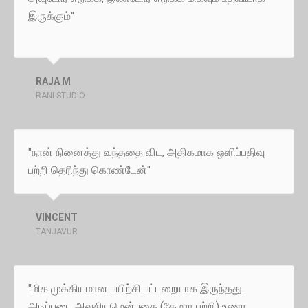
இருக்கும்"
RAJA M
RANI STUDIO
"நான் நினைத்து வந்ததை விட, அதிகமாக ஒளிப்பதிவு
பற்றி தெரிந்து கொண்டேன்"
VINCENT
TANJAVUR
"மிக முக்கியமான பயிற்சி பட்டறையாக இருந்தது.
அடிப்படை அவசியமென்பதை (கேமரா பற்றி) உணர