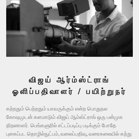
விஜய் ஆர்ம்ஸ்ட்ராங்
ஓளிப்பதிவாளர் / பயிற்றுநர்
கற்றதும் பெற்றதும் யாவருக்கும் என்ற பொதுநல
கோஷமுடன் களமாடும் விஜய் ஆம்ஸ்ட்ராங் ஒரு பன்முக
திறனாளர். பெங்களுரில் சட்டப்படிப்பு படிக்கும் போதே
புகைப்பட தொழில்நுட்பம், வலைப்பதிவு, வரைகலையில் கற்று