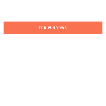
Mobirise is based on Bootstrap 3 - most
powerful mobile first framework. Use any
bootstrap themes with no extra work.
FOR WINDOWS
FOR MAC