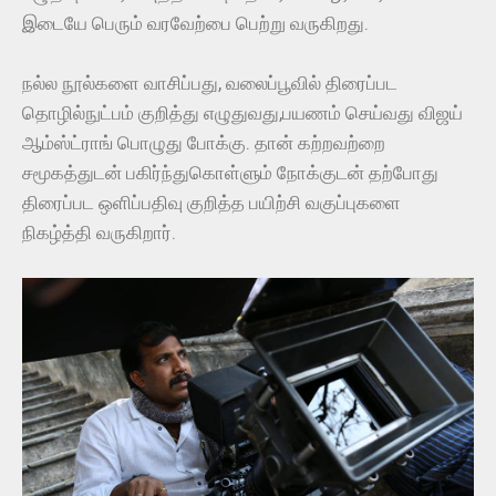
இடையே பெரும் வரவேற்பை பெற்று வருகிறது.
நல்ல நூல்களை வாசிப்பது, வலைப்பூவில் திரைப்பட
தொழில்நுட்பம் குறித்து எழுதுவது,பயணம் செய்வது விஜய்
ஆம்ஸ்ட்ராங் பொழுது போக்கு. தான் கற்றவற்றை
சமூகத்துடன் பகிர்ந்துகொள்ளும் நோக்குடன் தற்போது
திரைப்பட ஒளிப்பதிவு குறித்த பயிற்சி வகுப்புகளை
நிகழ்த்தி வருகிறார்.