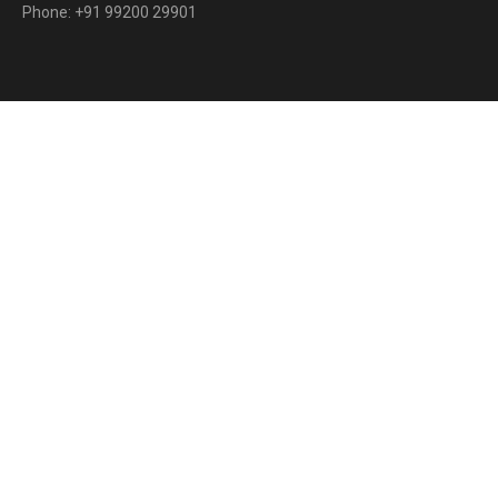
Phone: +91 99200 29901
Slide 2